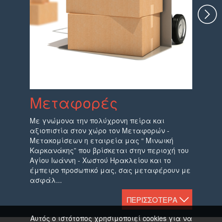
Μεταφορές
Μετ
Με γνώμονα την πολύχρονη πείρα και
Η εταιρ
αξιοπιστία στον χώρο τον Μεταφορών -
βρίσκετα
Μετακομίσεων η εταιρεία μας “ Μινωική
Χωστού 
Καρκανάκης” που βρίσκεται στην περιοχή του
επαγγελ
Αγίου Ιωάννη - Χωστού Ηρακλείου και το
σε όλη 
έμπειρο προσωπικό μας, σας μεταφέρουν με
την Ελλ
ασφάλ...
θέση...
ΠΕΡΙΣΣΟΤΕΡΑ
Αυτός ο ιστότοπος χρησιμοποιεί cookies για να